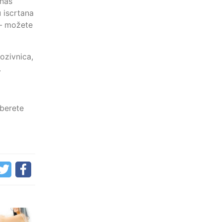
anas
 iscrtana
 – možete
ozivnica,
.
aberete