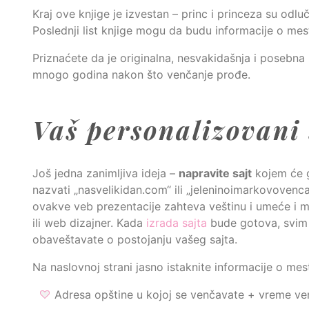
Kraj ove knjige je izvestan – princ i princeza su odl
Poslednji list knjige mogu da budu informacije o mes
Priznaćete da je originalna, nesvakidašnja i posebna
mnogo godina nakon što venčanje prođe.
Vaš personalizovani 
Još jedna zanimljiva ideja –
napravite sajt
kojem će g
nazvati „nasvelikidan.com“ ili „jeleninoimarkovovenca
ovakve veb prezentacije zahteva veštinu i umeće i 
ili web dizajner. Kada
izrada sajta
bude gotova, svim 
obaveštavate o postojanju vašeg sajta.
Na naslovnoj strani jasno istaknite informacije o me
Adresa opštine u kojoj se venčavate + vreme ve