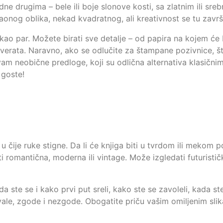
 drugima – bele ili boje slonove kosti, sa zlatnim ili srebr
onog oblika, nekad kvadratnog, ali kreativnost se tu završ
kao par. Možete birati sve detalje – od papira na kojem će b
 koverata. Naravno, ako se odlučite za štampane pozivnice, št
m neobične predloge, koji su odlična alternativa klasični
 goste!
u čije ruke stigne. Da li će knjiga biti u tvrdom ili mekom 
i romantična, moderna ili vintage. Može izgledati futuristički
a ste se i kako prvi put sreli, kako ste se zavoleli, kada st
vale, zgode i nezgode. Obogatite priču vašim omiljenim sli