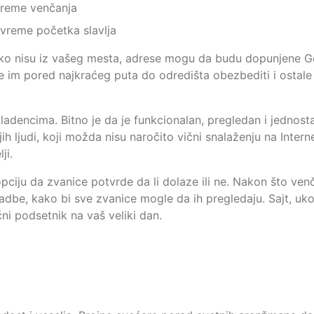
vreme venčanja
+ vreme početka slavlja
 ako nisu iz vašeg mesta, adrese mogu da budu dopunjene 
 im pored najkraćeg puta do odredišta obezbediti i ostale
mladencima. Bitno je da je funkcionalan, pregledan i jednost
jih ljudi, koji možda nisu naročito vični snalaženju na Intern
ji.
iju da zvanice potvrde da li dolaze ili ne. Nakon što ven
adbe, kako bi sve zvanice mogle da ih pregledaju. Sajt, uko
ni podsetnik na vaš veliki dan.