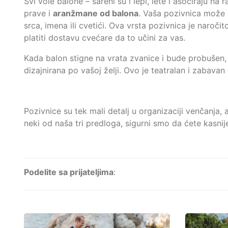
Svi vole balone – šareni su i lepi, lete i asociraju n
prave i
aranžmane od balona
. Vaša pozivnica može 
srca, imena ili cvetići. Ova vrsta pozivnica je naroč
platiti dostavu cvećare da to učini za vas.
Kada balon stigne na vrata zvanice i bude probušen, i
dizajnirana po vašoj želji. Ovo je teatralan i zabavan
Pozivnice su tek mali detalj u organizaciji venčanja,
neki od naša tri predloga, sigurni smo da ćete kasnij
Podelite sa prijateljima
: