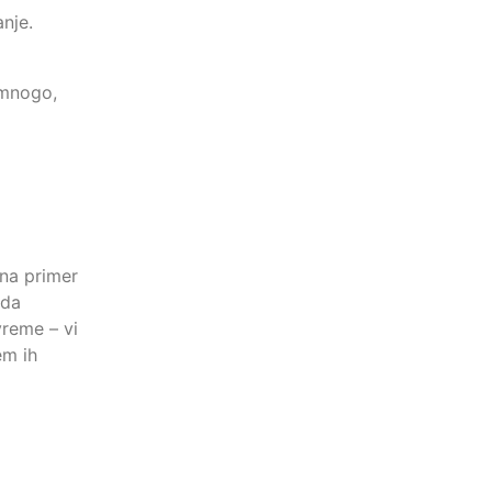
anje.
 mnogo,
na primer
ada
vreme – vi
em ih