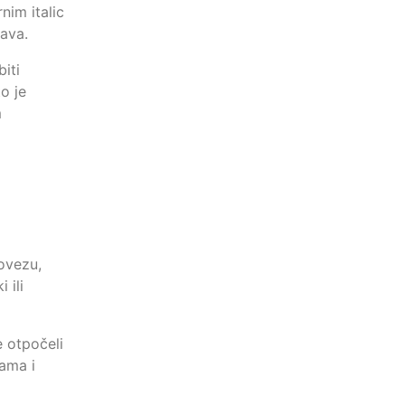
nim italic
ava.
iti
o je
m
povezu,
 ili
e otpočeli
kama i