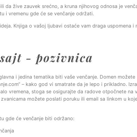
učili da žive zauvek srećno, a kruna njihovog odnosa je venč
tu i vremenu gde će se venčanje održati.
 ideja. Knjiga o vašoj ljubavi ostaće vam draga uspomena i
sajt - pozivnica
lavna i jedina tematika biti vaše venčanje. Domen možete 
nje.com“ – kako god vi smatrate da je lepo i prikladno. Izr
malo vremena, stoga se osigurajte da radove otpočnete na 
zvanicama možete poslati poruku ili email sa linkom u koj
stu gde će venčanje biti održano:
nčanja