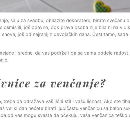
anje, salu za svadbu, obilazite dekoratere, birate svečanu 
 osmislili, još odavno, dok prava osoba nije bila ni na vidi
z snova, još od najranijih devojačkih dana. Čestitamo, sada
smejane i srećne, da vas podrže i da sa vama podele radost
nje.
ivnice za venčanje?
, treba da odražava vaš lični stil i vašu ličnost. Ako ste tiha
 veliki dan nećete birati ljubičastu venčanicu sa balon su
aju da od vas mogu svašta da očekuju, vaša venčanica teško d