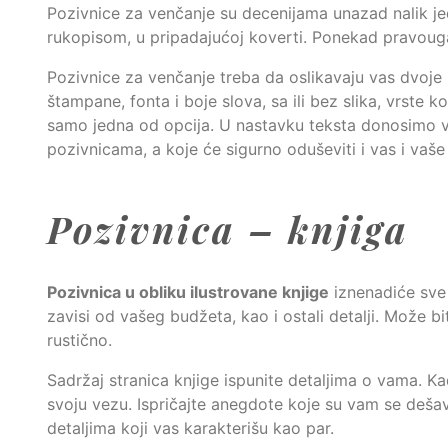
Pozivnice za venčanje su decenijama unazad nalik jedne
rukopisom, u pripadajućoj koverti. Ponekad pravouga
Pozivnice za venčanje treba da oslikavaju vas dvoje 
štampane, fonta i boje slova, sa ili bez slika, vrste
samo jedna od opcija. U nastavku teksta donosimo va
pozivnicama, a koje će sigurno oduševiti i vas i vaše
Pozivnica – knjiga
Pozivnica u obliku ilustrovane knjige
iznenadiće sve 
zavisi od vašeg budžeta, kao i ostali detalji. Može bit
rustično.
Sadržaj stranica knjige ispunite detaljima o vama. Kad
svoju vezu. Ispričajte anegdote koje su vam se deša
detaljima koji vas karakterišu kao par.