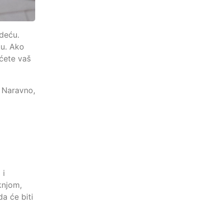
odeću.
ku. Ako
 ćete vaš
. Naravno,
 i
knjom,
a će biti