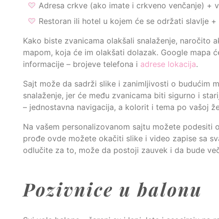
Adresa crkve (ako imate i crkveno venčanje) + 
Restoran ili hotel u kojem će se održati slavlje 
Kako biste zvanicama olakšali snalaženje, naročito
mapom, koja će im olakšati dolazak. Google mapa će
informacije – brojeve telefona i
adrese lokacija
.
Sajt može da sadrži slike i zanimljivosti o budućim 
snalaženje, jer će među zvanicama biti sigurno i stari
– jednostavna navigacija, a kolorit i tema po vašoj žel
Na vašem personalizovanom sajtu možete podesiti opc
prođe ovde možete okačiti slike i video zapise sa sv
odlučite za to, može da postoji zauvek i da bude več
Pozivnice u balonu