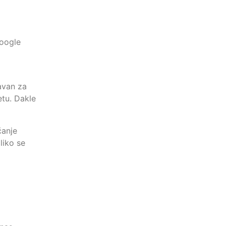
Google
avan za
etu. Dakle
čanje
liko se