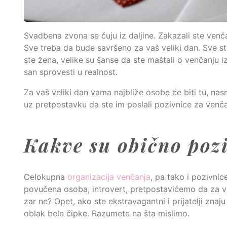
Svadbena zvona se čuju iz daljine. Zakazali ste venč
Sve treba da bude savršeno za vaš veliki dan. Sve ste
ste žena, velike su šanse da ste maštali o venčanju i
san sprovesti u realnost.
Za vaš veliki dan vama najbliže osobe će biti tu, na
uz pretpostavku da ste im poslali pozivnice za venča
Kakve su obično poz
Celokupna
organizacija venčanja
, pa tako i pozivnice
povučena osoba, introvert, pretpostavićemo da za vaš
zar ne? Opet, ako ste ekstravagantni i prijatelji zn
oblak bele čipke. Razumete na šta mislimo.