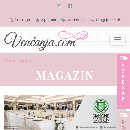
Pretraga
Vip zona
Marketing
Ulogujte se
▼
Home
|
Magazin
ADRESAR
MAGAZIN