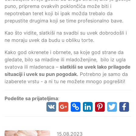
puno, priprema ovakvih poklončića može biti i
nepotreban teret koji bi ipak možda trebalo da
prepustite drugima koji se time profesionalno bave.
Kao što vidite, slatkiši na svadbi su uvek dobrodošli i
ne moraju uvek da budu u obliku torte.
Kako god okrenete i obrnete, sa koje god strane da
gledate, bilo sa mladine ili mladoženjine, bilo iz ugla
svatova ili mladenaca –
slatkiši se uvek lako prilagode
situaciji i uvek su pun pogodak.
Potrebno je samo da
izaberete vrstu - a ni tu ne možete mnogo pogrešiti!
Podelite sa prijateljima
:
15.08.2023