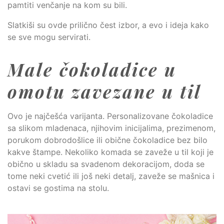
pamtiti venčanje na kom su bili.
Slatkiši su ovde prilično čest izbor, a evo i ideja kako
se sve mogu servirati.
Male čokoladice u
omotu zavezane u til
Ovo je najčešća varijanta. Personalizovane čokoladice
sa slikom mladenaca, njihovim inicijalima, prezimenom,
porukom dobrodošlice ili obične čokoladice bez bilo
kakve štampe. Nekoliko komada se zaveže u til koji je
obično u skladu sa svadenom dekoracijom, doda se
tome neki cvetić ili još neki detalj, zaveže se mašnica i
ostavi se gostima na stolu.