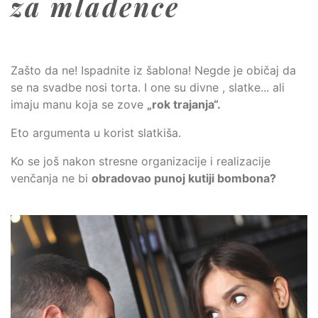
za mladence
Zašto da ne! Ispadnite iz šablona! Negde je običaj da
se na svadbe nosi torta. I one su divne , slatke... ali
imaju manu koja se zove
„rok trajanja“.
Eto argumenta u korist slatkiša.
Ko se još nakon stresne organizacije i realizacije
venčanja ne bi
obradovao punoj kutiji bombona?