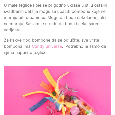
U male teglice koje se prigodno ukrase u stilu ostalih
svadbenih detalja mogu se ubaciti bombone koje ne
moraju biti u papiriću. Mogu da budu čokoladne, ali i
ne moraju. Sasvim je u redu da budu i neke šarene
varijante.
Za kakve god bombone da se odlučite, sve vrste
bombona ima
Candy universe
. Potrebno je samo da
njima napunite teglice.