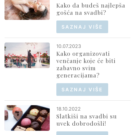
Kako da budeš najlepša
gošća na svadbi?
SAZNAJ VIŠE
10.07.2023
Kako organizovati
venčanje koje će biti
zabavno svim
generacijama?
SAZNAJ VIŠE
18.10.2022
Slatkiši na svadbi su
uvek dobrodošli!