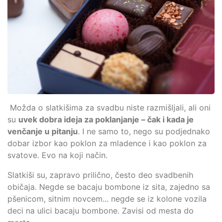
Možda o slatkišima za svadbu niste razmišljali, ali oni
su
uvek dobra ideja za poklanjanje – čak i kada je
venčanje u pitanju
. I ne samo to, nego su podjednako
dobar izbor kao poklon za mladence i kao poklon za
svatove. Evo na koji način.
Slatkiši su, zapravo prilično, često deo svadbenih
običaja. Negde se bacaju bombone iz sita, zajedno sa
pšenicom, sitnim novcem... negde se iz kolone vozila
deci na ulici bacaju bombone. Zavisi od mesta do