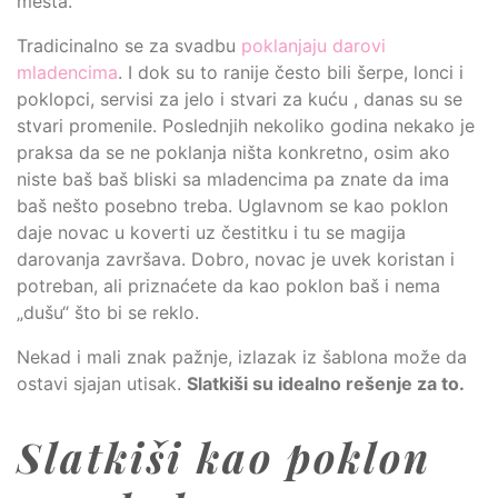
mesta.
Tradicinalno se za svadbu
poklanjaju darovi
mladencima
. I dok su to ranije često bili šerpe, lonci i
poklopci, servisi za jelo i stvari za kuću , danas su se
stvari promenile. Poslednjih nekoliko godina nekako je
praksa da se ne poklanja ništa konkretno, osim ako
niste baš baš bliski sa mladencima pa znate da ima
baš nešto posebno treba. Uglavnom se kao poklon
daje novac u koverti uz čestitku i tu se magija
darovanja završava. Dobro, novac je uvek koristan i
potreban, ali priznaćete da kao poklon baš i nema
„dušu“ što bi se reklo.
Nekad i mali znak pažnje, izlazak iz šablona može da
ostavi sjajan utisak.
Slatkiši su idealno rešenje za to.
Slatkiši kao poklon