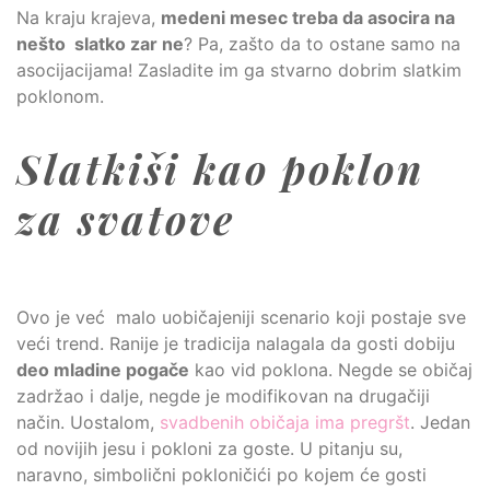
Na kraju krajeva,
medeni mesec treba da asocira na
nešto slatko zar ne
? Pa, zašto da to ostane samo na
asocijacijama! Zasladite im ga stvarno dobrim slatkim
poklonom.
Slatkiši kao poklon
za svatove
Ovo je već malo uobičajeniji scenario koji postaje sve
veći trend. Ranije je tradicija nalagala da gosti dobiju
deo mladine pogače
kao vid poklona. Negde se običaj
zadržao i dalje, negde je modifikovan na drugačiji
način. Uostalom,
svadbenih običaja ima pregršt
. Jedan
od novijih jesu i pokloni za goste. U pitanju su,
naravno, simbolični pokloničići po kojem će gosti