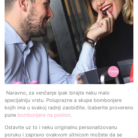
Naravno, za venčanje ipak birajte neku malo
specijalniju vrstu. Poluprazne a skupe bombonjere
kojih ima u svakoj radnji zaobiđite. Izaberite provereno
pune
bombonjere na poklon
.
Ostavite uz to i neku originalnu personalizovanu
poruku i zapravo ovakvom sitnicom možete da se