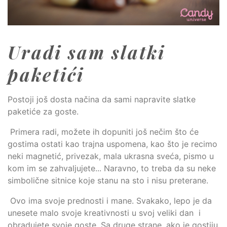
Uradi sam slatki
paketići
Postoji još dosta načina da sami napravite slatke
paketiće za goste.
Primera radi, možete ih dopuniti još nečim što će
gostima ostati kao trajna uspomena, kao što je recimo
neki magnetić, privezak, mala ukrasna sveća, pismo u
kom im se zahvaljujete... Naravno, to treba da su neke
simbolične sitnice koje stanu na sto i nisu preterane.
Ovo ima svoje prednosti i mane. Svakako, lepo je da
unesete malo svoje kreativnosti u svoj veliki dan i
obradujete svoje goste. Sa druge strane, ako je gostiju