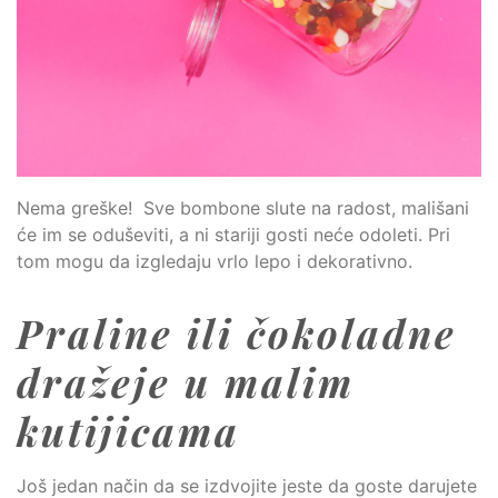
Nema greške! Sve bombone slute na radost, mališani
će im se oduševiti, a ni stariji gosti neće odoleti. Pri
tom mogu da izgledaju vrlo lepo i dekorativno.
Praline ili čokoladne
dražeje u malim
kutijicama
Još jedan način da se izdvojite jeste da goste darujete