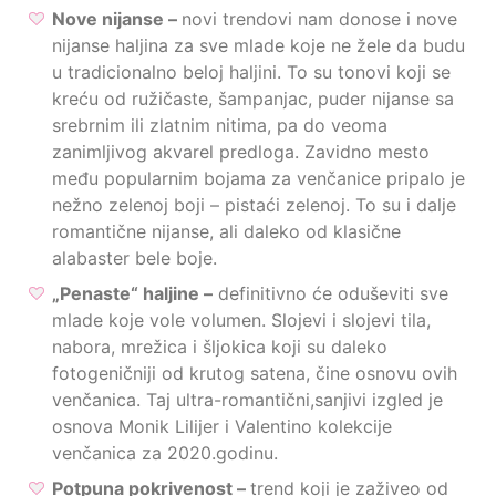
Nove nijanse –
novi trendovi nam donose i nove
nijanse haljina za sve mlade koje ne žele da budu
u tradicionalno beloj haljini. To su tonovi koji se
kreću od ružičaste, šampanjac, puder nijanse sa
srebrnim ili zlatnim nitima, pa do veoma
zanimljivog akvarel predloga. Zavidno mesto
među popularnim bojama za venčanice pripalo je
nežno zelenoj boji – pistaći zelenoj. To su i dalje
romantične nijanse, ali daleko od klasične
alabaster bele boje.
„Penaste“ haljine –
definitivno će oduševiti sve
mlade koje vole volumen. Slojevi i slojevi tila,
nabora, mrežica i šljokica koji su daleko
fotogeničniji od krutog satena, čine osnovu ovih
venčanica. Taj ultra-romantični,sanjivi izgled je
osnova Monik Lilijer i Valentino kolekcije
venčanica za 2020.godinu.
Potpuna pokrivenost –
trend koji je zaživeo od