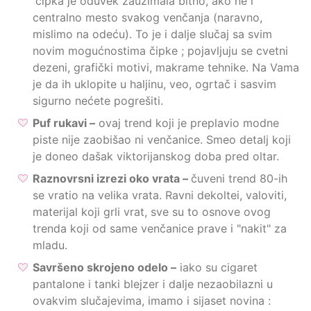
čipka je oduvek zauzimala bitno, ako ne i
centralno mesto svakog venčanja (naravno,
mislimo na odeću). To je i dalje slučaj sa svim
novim mogućnostima čipke ; pojavljuju se cvetni
dezeni, grafički motivi, makrame tehnike. Na Vama
je da ih uklopite u haljinu, veo, ogrtač i sasvim
sigurno nećete pogrešiti.
Puf rukavi –
ovaj trend koji je preplavio modne
piste nije zaobišao ni venčanice. Smeo detalj koji
je doneo dašak viktorijanskog doba pred oltar.
Raznovrsni izrezi oko vrata –
čuveni trend 80-ih
se vratio na velika vrata. Ravni dekoltei, valoviti,
materijal koji grli vrat, sve su to osnove ovog
trenda koji od same venčanice prave i "nakit" za
mladu.
Savršeno skrojeno odelo –
iako su cigaret
pantalone i tanki blejzer i dalje nezaobilazni u
ovakvim slučajevima, imamo i sijaset novina :