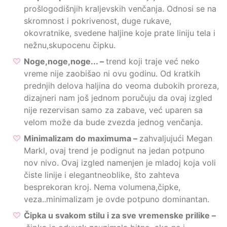
prošlogodišnjih kraljevskih venčanja. Odnosi se na
skromnost i pokrivenost, duge rukave,
okovratnike, svedene haljine koje prate liniju tela i
nežnu,skupocenu čipku.
Noge,noge,noge... –
trend koji traje već neko
vreme nije zaobišao ni ovu godinu. Od kratkih
prednjih delova haljina do veoma dubokih proreza,
dizajneri nam još jednom poručuju da ovaj izgled
nije rezervisan samo za zabave, već uparen sa
velom može da bude zvezda jednog venčanja.
Minimalizam do maximuma –
zahvaljujući Megan
Markl, ovaj trend je podignut na jedan potpuno
nov nivo. Ovaj izgled namenjen je mladoj koja voli
čiste linije i elegantneoblike, što zahteva
besprekoran kroj. Nema volumena,čipke,
veza..minimalizam je ovde potpuno dominantan.
Čipka u svakom stilu i za sve vremenske prilike –