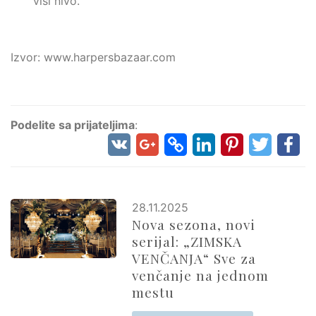
viši nivo.
Izvor: www.harpersbazaar.com
Podelite sa prijateljima
:
28.11.2025
Nova sezona, novi
serijal: „ZIMSKA
VENČANJA“ Sve za
venčanje na jednom
mestu