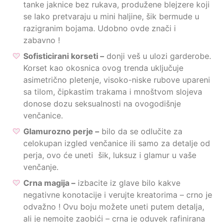
tanke jaknice bez rukava, produžene blejzere koji
se lako pretvaraju u mini haljine, šik bermude u
razigranim bojama. Udobno ovde znači i
zabavno !
Sofisticirani korseti –
donji veš u ulozi garderobe.
Korset kao okosnica ovog trenda uključuje
asimetrično pletenje, visoko-niske rubove upareni
sa tilom, čipkastim trakama i mnoštvom slojeva
donose dozu seksualnosti na ovogodišnje
venčanice.
Glamurozno perje –
bilo da se odlučite za
celokupan izgled venčanice ili samo za detalje od
perja, ovo će uneti šik, luksuz i glamur u vaše
venčanje.
Crna magija –
izbacite iz glave bilo kakve
negativne konotacije i verujte kreatorima – crno je
odvažno ! Ovu boju možete uneti putem detalja,
ali je nemojte zaobići – crna je oduvek rafinirana