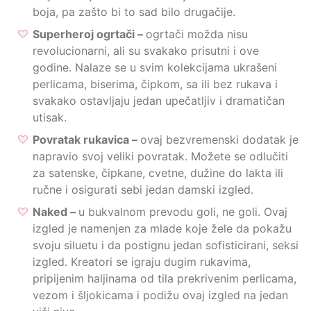
boja, pa zašto bi to sad bilo drugačije.
Superheroj ogrtači –
ogrtači možda nisu
revolucionarni, ali su svakako prisutni i ove
godine. Nalaze se u svim kolekcijama ukrašeni
perlicama, biserima, čipkom, sa ili bez rukava i
svakako ostavljaju jedan upečatljiv i dramatičan
utisak.
Povratak rukavica –
ovaj bezvremenski dodatak je
napravio svoj veliki povratak. Možete se odlučiti
za satenske, čipkane, cvetne, dužine do lakta ili
ručne i osigurati sebi jedan damski izgled.
Naked –
u bukvalnom prevodu goli, ne goli. Ovaj
izgled je namenjen za mlade koje žele da pokažu
svoju siluetu i da postignu jedan sofisticirani, seksi
izgled. Kreatori se igraju dugim rukavima,
pripijenim haljinama od tila prekrivenim perlicama,
vezom i šljokicama i podižu ovaj izgled na jedan