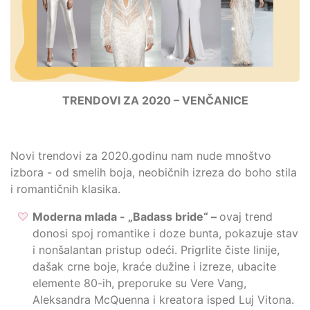
TRENDOVI ZA 2020 – VEN
Č
ANICE
Novi trendovi za 2020.godinu nam nude mnoštvo
izbora - od smelih boja, neobičnih izreza do boho stila
i romantičnih klasika.
Moderna mlada - „Badass bride“ –
ovaj trend
donosi spoj romantike i doze bunta, pokazuje stav
i nonšalantan pristup odeći. Prigrlite čiste linije,
dašak crne boje, kraće dužine i izreze, ubacite
elemente 80-ih, preporuke su Vere Vang,
Aleksandra McQuenna i kreatora isped Luj Vitona.