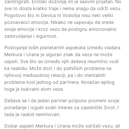
zaintrigirati. Erotski doživljaj im je sasvim prijatan. No
sve to dosta kratko traje i nema snagu da održi vezu.
Pogotovo što ni Devica ni Vodolija nisu neki veliki
poznavaoci emocija. Nikako ne uspevaju da srede
svoje emocije i kroz vezu da postignu emocionalno
zadovoljenje i sigurnost.
Postojanje loših planetarnih aspekata između vladara
Merkura i Urana je siguran znak da veza ne može
uspeti. Sve što se između njih dešava neumitno vodi
ka raskidu. Može doći i do psihičkih problema na
njihovoj međusobnoj relaciji, pa i do mentalnih
problema kod jednog od partnera. Konačan epilog
toga je bukvalni slom veze.
Dešava se i da jedan partner potpuno promeni svoje
ponašanje i izgubi svaki interes za zajednički život. I
tada je raskid neminovan.
Dobar aspekt Merkura i Urana može održati vezu, ali