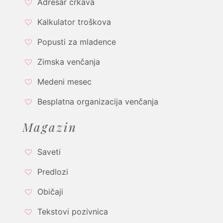
Adresar crkava
Kalkulator troškova
Popusti za mladence
Zimska venčanja
Medeni mesec
Besplatna organizacija venčanja
Magazin
Saveti
Predlozi
Običaji
Tekstovi pozivnica