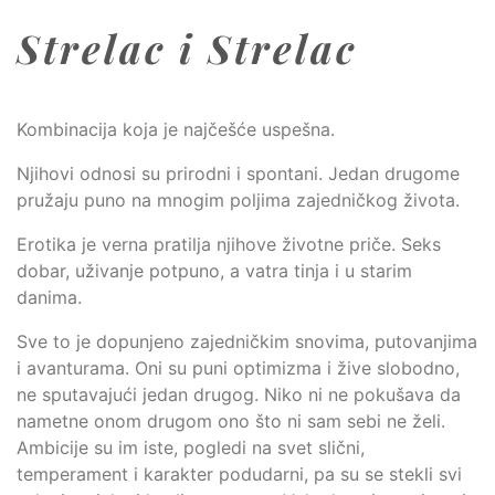
Strelac i Strelac
Kombinacija koja je najčešće uspešna.
Njihovi odnosi su prirodni i spontani. Jedan drugome
pružaju puno na mnogim poljima zajedničkog života.
Erotika je verna pratilja njihove životne priče. Seks
dobar, uživanje potpuno, a vatra tinja i u starim
danima.
Sve to je dopunjeno zajedničkim snovima, putovanjima
i avanturama. Oni su puni optimizma i žive slobodno,
ne sputavajući jedan drugog. Niko ni ne pokušava da
nametne onom drugom ono što ni sam sebi ne želi.
Ambicije su im iste, pogledi na svet slični,
temperament i karakter podudarni, pa su se stekli svi