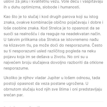
uslovi za jaku i kvalitetnu vezu. Vole decu i vaspitavaju
ih u duhu optimizma, slobode i humanosti.
Kao što je to slučaj i kod drugih parova koji su istog
znaka, ovakve kombinacije obično pojačavaju i dobre i
loše osobine znaka. Kod Strelca je to opasnost da se
suoči sa realnošću i da reaguje na neadekvatan način.
U takvim prilikama oba Strelca se istovremeno nađu
na klizavom tlu, pa može doći do nesporazuma. Često
su ti nesporazumi usled različitog pogleda na neku
pojavu koja im se dešava u životu. No oni su u
najvećem broju slučajeva dovoljno razboriti da otklone
nesporazume.
Ukoliko je njihov vladar Jupiter u lošem odnosu, tada
postoji opasnost da veza postane ugrožena. U
obrnutom slučaju kod njih sve štima i oni predstavljaju
srećan par.