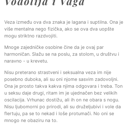
Vodolija i Vaga
Veza između ova dva znaka je lagana i suptilna. Ona je
više mentalna nego fizička, ako se ova dva uopšte
mogu striktno razdvojiti.
Mnoge zajedničke osobine čine da je ovaj par
harmoničan. Slažu se na poslu, za stolom, u društvu i
naravno - u krevetu.
Nisu preterano strastveni i seksualna veza im nije
posebno duboka, ali su oni njome sasvim zadovoljni.
Ona je prosto takva kakva njima odgovara i treba. Ton
u seksu daje drugi, ritam im je ujednačen bez velikih
oscilacija. Vrhunac dostižu, ali ih on ne obara s nogu.
Nisu ljubomorni po prirodi, ali su druželjubivi i vole da
flertuju, pa se to nekad i loše protumači. No oni se
mnogo ne obaziru na to.