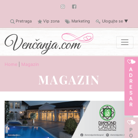
Pretraga
Vip zona
Marketing
Ulogujte se
▼
Home
|
Magazin
ADRESAR
MAGAZIN