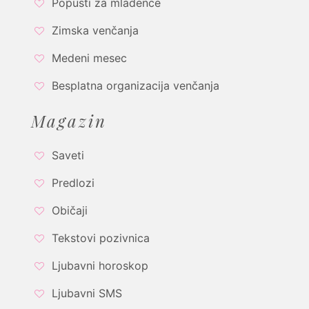
Popusti za mladence
Zimska venčanja
Medeni mesec
Besplatna organizacija venčanja
Magazin
Saveti
Predlozi
Običaji
Tekstovi pozivnica
Ljubavni horoskop
Ljubavni SMS