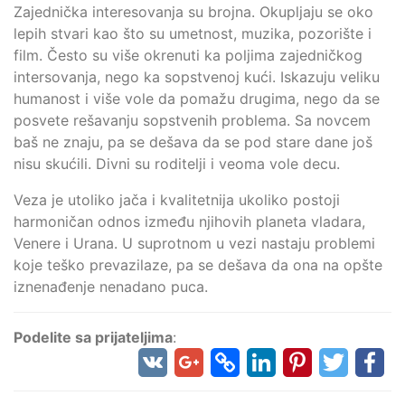
Zajednička interesovanja su brojna. Okupljaju se oko
lepih stvari kao što su umetnost, muzika, pozorište i
film. Često su više okrenuti ka poljima zajedničkog
intersovanja, nego ka sopstvenoj kući. Iskazuju veliku
humanost i više vole da pomažu drugima, nego da se
posvete rešavanju sopstvenih problema. Sa novcem
baš ne znaju, pa se dešava da se pod stare dane još
nisu skućili. Divni su roditelji i veoma vole decu.
Veza je utoliko jača i kvalitetnija ukoliko postoji
harmoničan odnos između njihovih planeta vladara,
Venere i Urana. U suprotnom u vezi nastaju problemi
koje teško prevazilaze, pa se dešava da ona na opšte
iznenađenje nenadano puca.
Podelite sa prijateljima
: