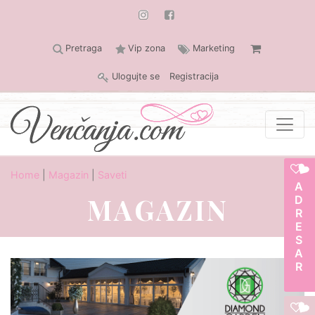
Pretraga
Vip zona
Marketing
Ulogujte se
Registracija
Home
|
Magazin
|
Saveti
ADRESAR
MAGAZIN