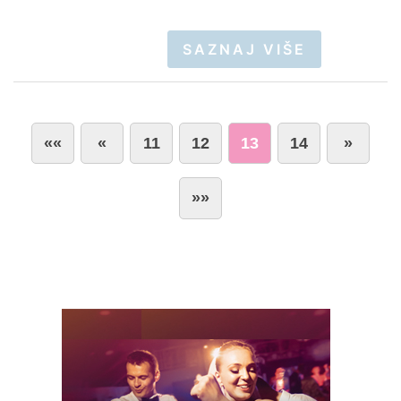
SAZNAJ VIŠE
««
«
11
12
13
14
»
»»