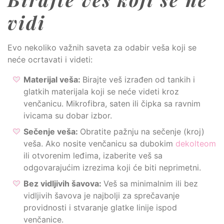
vidi
Evo nekoliko važnih saveta za odabir veša koji se
neće ocrtavati i videti:
Materijal veša:
Birajte veš izrađen od tankih i
glatkih materijala koji se neće videti kroz
venčanicu. Mikrofibra, saten ili čipka sa ravnim
ivicama su dobar izbor.
Sečenje veša:
Obratite pažnju na sečenje (kroj)
veša. Ako nosite venčanicu sa dubokim
dekolteom
ili otvorenim leđima, izaberite veš sa
odgovarajućim izrezima koji će biti neprimetni.
Bez vidljivih šavova:
Veš sa minimalnim ili bez
vidljivih šavova je najbolji za sprečavanje
providnosti i stvaranje glatke linije ispod
venčanice.