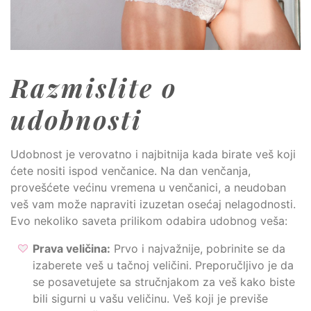
Razmislite o
udobnosti
Udobnost je verovatno i najbitnija kada birate veš koji
ćete nositi ispod venčanice. Na dan venčanja,
provešćete većinu vremena u venčanici, a neudoban
veš vam može napraviti izuzetan osećaj nelagodnosti.
Evo nekoliko saveta prilikom odabira udobnog veša:
Prava veličina:
Prvo i najvažnije, pobrinite se da
izaberete veš u tačnoj veličini. Preporučljivo je da
se posavetujete sa stručnjakom za veš kako biste
bili sigurni u vašu veličinu. Veš koji je previše