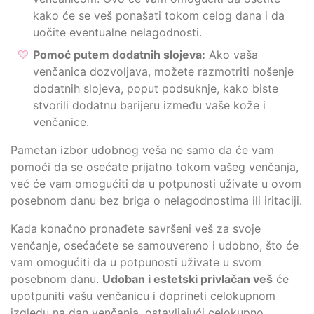
kako će se veš ponašati tokom celog dana i da
uočite eventualne nelagodnosti.
Pomoć putem dodatnih slojeva:
Ako vaša
venčanica dozvoljava, možete razmotriti nošenje
dodatnih slojeva, poput podsuknje, kako biste
stvorili dodatnu barijeru između vaše kože i
venčanice.
Pametan izbor udobnog veša ne samo da će vam
pomoći da se osećate prijatno tokom vašeg venčanja,
već će vam omogućiti da u potpunosti uživate u ovom
posebnom danu bez briga o nelagodnostima ili iritaciji.
Kada konačno pronađete savršeni veš za svoje
venčanje, osećaćete se samouvereno i udobno, što će
vam omogućiti da u potpunosti uživate u svom
posebnom danu.
Udoban i estetski privlačan veš
će
upotpuniti vašu venčanicu i doprineti celokupnom
izgledu na dan venčanja, ostavljajući celokupno