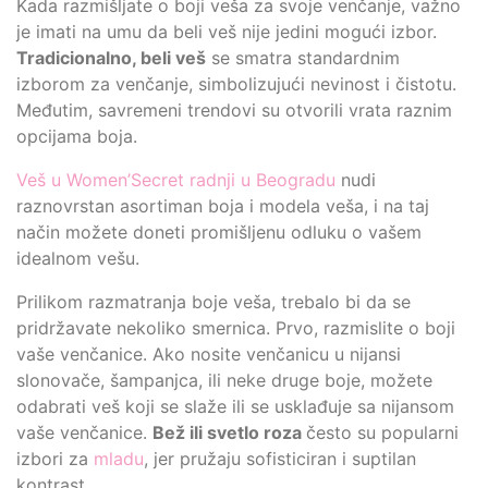
Kada razmišljate o boji veša za svoje venčanje, važno
je imati na umu da beli veš nije jedini mogući izbor.
Tradicionalno, beli veš
se smatra standardnim
izborom za venčanje, simbolizujući nevinost i čistotu.
Međutim, savremeni trendovi su otvorili vrata raznim
opcijama boja.
Veš u Women’Secret radnji u Beogradu
nudi
raznovrstan asortiman boja i modela veša, i na taj
način možete doneti promišljenu odluku o vašem
idealnom vešu.
Prilikom razmatranja boje veša, trebalo bi da se
pridržavate nekoliko smernica. Prvo, razmislite o boji
vaše venčanice. Ako nosite venčanicu u nijansi
slonovače, šampanjca, ili neke druge boje, možete
odabrati veš koji se slaže ili se usklađuje sa nijansom
vaše venčanice.
Bež ili svetlo roza
često su popularni
izbori za
mladu
, jer pružaju sofisticiran i suptilan
kontrast.