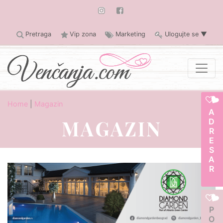
Pretraga
Vip zona
Marketing
Ulogujte se
▼
Home
|
Magazin
ADRESAR
MAGAZIN