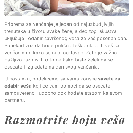
Priprema za venčanje je jedan od najuzbudljivijih
trenutaka u životu svake žene, a deo tog iskustva
uključuje i odabir savršenog veša za vaš poseban dan.
Ponekad zna da bude prilično teško uklopiti veš sa
venčanicom kako se ni bi ocrtavao. Zato je važno
pažljivo razmisliti o tome kako biste želeli da se
osećate i izgledate na dan svog venčanja.
U nastavku, podelićemo sa vama korisne
savete za
odabir veša
koji će vam pomoći da se osećate
samouvereno i udobno dok hodate stazom ka svom
partneru.
Razmotrite boju veša