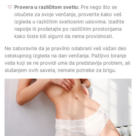
Provera u različitom svetlu:
Pre nego što se
obučete za svoje venčanje, proverite kako veš
izgleda u različitim svetlosnim uslovima. Izađite
napolje ili prošetajte po različitim prostorijama
kako biste bili sigurni da nema providnosti.
Ne zaboravite da je pravilno odabrani veš važan deo
celokupnog izgleda na dan venčanja. Pažljivo biranje
veša koji se ne providi ume da predstavlja problem, ali
slušanjem ovih saveta, nemate potrebe za brigu.