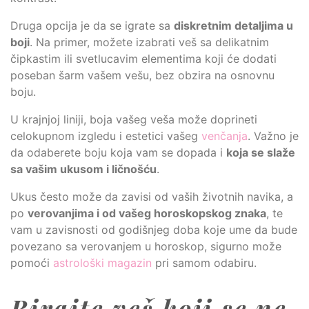
Druga opcija je da se igrate sa
diskretnim detaljima u
boji
. Na primer, možete izabrati veš sa delikatnim
čipkastim ili svetlucavim elementima koji će dodati
poseban šarm vašem vešu, bez obzira na osnovnu
boju.
U krajnjoj liniji, boja vašeg veša može doprineti
celokupnom izgledu i estetici vašeg
venčanja
. Važno je
da odaberete boju koja vam se dopada i
koja se slaže
sa vašim ukusom i ličnošću
.
Ukus često može da zavisi od vaših životnih navika, a
po
verovanjima i od vašeg horoskopskog znaka
, te
vam u zavisnosti od godišnjeg doba koje ume da bude
povezano sa verovanjem u horoskop, sigurno može
pomoći
astrološki magazin
pri samom odabiru.
Birajte veš koji se ne