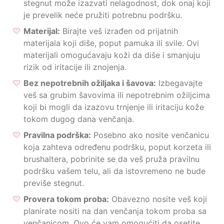
stegnut može izazvati nelagodnost, dok onaj koji
je prevelik neće pružiti potrebnu podršku.
Materijal:
Birajte veš izrađen od prijatnih
materijala koji diše, poput pamuka ili svile. Ovi
materijali omogućavaju koži da diše i smanjuju
rizik od iritacije ili znojenja.
Bez nepotrebnih ožiljaka i šavova:
Izbegavajte
veš sa grubim šavovima ili nepotrebnim ožiljcima
koji bi mogli da izazovu trnjenje ili iritaciju kože
tokom dugog dana venčanja.
Pravilna podrška:
Posebno ako nosite venčanicu
koja zahteva određenu podršku, poput korzeta ili
brushaltera, pobrinite se da veš pruža pravilnu
podršku vašem telu, ali da istovremeno ne bude
previše stegnut.
Provera tokom proba:
Obavezno nosite veš koji
planirate nositi na dan venčanja tokom proba sa
venčanicom. Ovo će vam omogućiti da osetite