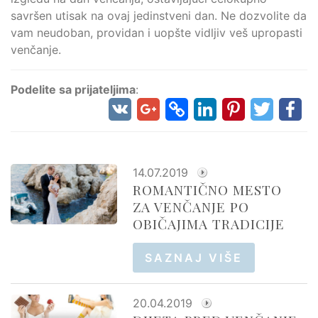
savršen utisak na ovaj jedinstveni dan. Ne dozvolite da
vam neudoban, providan i uopšte vidljiv veš upropasti
venčanje.
Podelite sa prijateljima
:
14.07.2019
ROMANTIČNO MESTO
ZA VENČANJE PO
OBIČAJIMA TRADICIJE
SAZNAJ VIŠE
20.04.2019