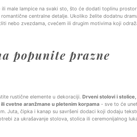
 ili male lampice na svaki sto, što će dodati toplinu prostor
 romantične centralne detalje. Ukoliko želite dodatnu drama
tliti nebo zvezdama, cvećem ili drugim motivima koji odraž
ma popunite prazne
stite rustične elemente u dekoraciji.
Drveni stolovi i stolice,
ar ili cvetne aranžmane u pletenim korpama
- sve to će unet
m. Juta, čipka i kanap su savršeni dodaci koji dodaju tekstu
rebi za ukrašavanje stolova, stolica ili ceremonijalnog luk