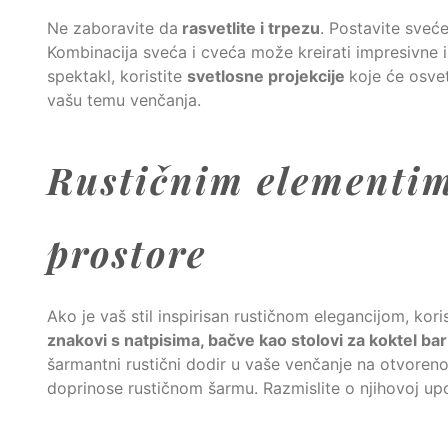
Ne zaboravite da
rasvetlite i trpezu
. Postavite sveće
Kombinacija sveća i cveća može kreirati impresivne i
spektakl, koristite
svetlosne projekcije
koje će osve
vašu temu venčanja.
Rustičnim elementi
prostore
Ako je vaš stil inspirisan rustičnom elegancijom, kori
znakovi s natpisima, bačve kao stolovi za koktel b
šarmantni rustični dodir u vaše venčanje na otvoreno
doprinose rustičnom šarmu. Razmislite o njihovoj upot