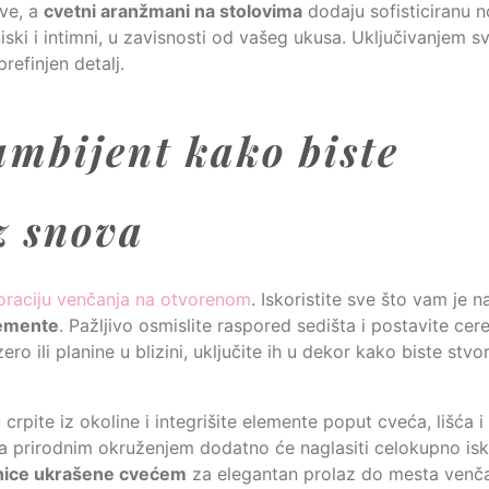
ave, a
cvetni aranžmani na stolovima
dodaju sofisticiranu n
niski i intimni, u zavisnosti od vašeg ukusa. Uključivanjem 
prefinjen detalj.
 ambijent kako biste
z snova
oraciju venčanja na otvorenom
. Iskoristite sve što vam je n
lemente
. Pažljivo osmislite raspored sedišta i postavite cer
 ili planine u blizini, uključite ih u dekor kako biste stvori
 crpite iz okoline i integrišite elemente poput cveća, lišća 
u sa prirodnim okruženjem dodatno će naglasiti celokupno is
nice ukrašene cvećem
za elegantan prolaz do mesta venč