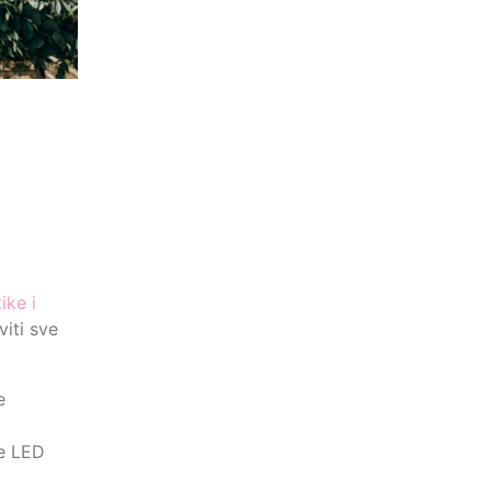
ike i
iti sve
e
te LED