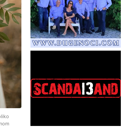
liko
vnom