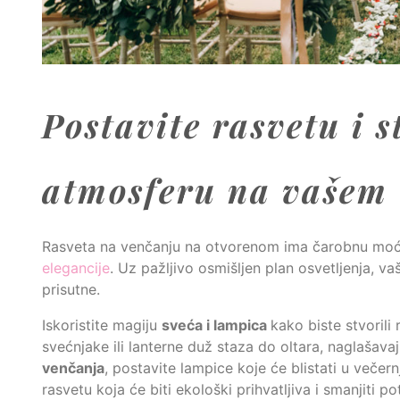
Postavite rasvetu i 
atmosferu na vašem
Rasveta na venčanju na otvorenom ima čarobnu moć 
elegancije
. Uz pažljivo osmišljen plan osvetljenja, 
prisutne.
Iskoristite magiju
sveća i lampica
kako biste stvoril
svećnjake ili lanterne duž staza do oltara, naglaša
venčanja
, postavite lampice koje će blistati u večer
rasvetu koja će biti ekološki prihvatljiva i smanjiti po