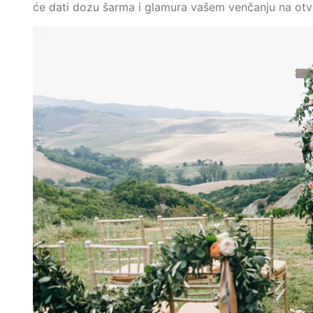
će dati dozu šarma i glamura vašem venčanju na otvo