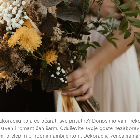
dekoraciju koja će očarati sve prisutne? Donosimo vam neko
dinstven i romantičan šarm. Oduševite svoje goste nezabora
i prelepim prirodnim ambijentom. Dekoracija venčanja na