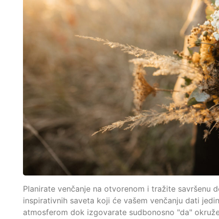
Planirate venčanje na otvorenom i tražite savršenu 
inspirativnih saveta koji će vašem venčanju dati je
atmosferom dok izgovarate sudbonosno "da" okružen