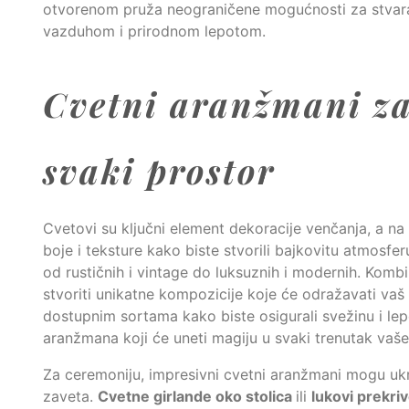
otvorenom pruža neograničene mogućnosti za stvaran
vazduhom i prirodnom lepotom.
Cvetni aranžmani za
svaki prostor
Cvetovi su ključni element dekoracije venčanja, a na 
boje i teksture kako biste stvorili bajkovitu atmosfe
od rustičnih i vintage do luksuznih i modernih. Kombi
stvoriti unikatne kompozicije koje će odražavati vaš 
dostupnim sortama kako biste osigurali svežinu i l
aranžmana koji će uneti magiju u svaki trenutak vaš
Za ceremoniju, impresivni cvetni aranžmani mogu ukra
zaveta.
Cvetne girlande oko stolica
ili
lukovi prekr