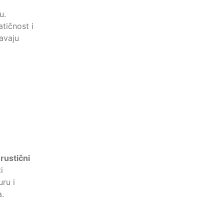
u.
tičnost i
avaju
 rustični
i
ru i
a.