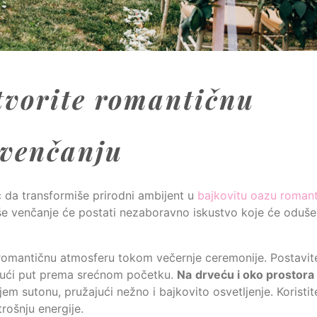
stvorite romantičnu
 venčanju
da transformiše prirodni ambijent u
bajkovitu oazu romant
vaše venčanje će postati nezaboravno iskustvo koje će odušev
i romantičnu atmosferu tokom večernje ceremonije. Postavit
vajući put prema srećnom početku.
Na
drveću i oko prostora
njem sutonu, pružajući nežno i bajkovito osvetljenje. Koristi
trošnju energije.