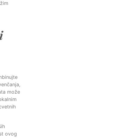
ežim
i
mbinujte
venčanja,
nata može
lokalnim
cvetnih
ših
ost ovog