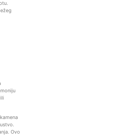
otu.
svežeg
a
emoniju
li
i kamena
kustvo.
anja. Ovo