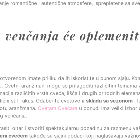
je romantične i autentične atmosfere, isprepletene sa sv
 venčanja će oplemenit
otvorenom imate priliku da ih iskoristite u punom sjaju. Ko
ru. Cvetni aranžmani mogu se prilagoditi različitim temama 
nacija različitih vrsta cveća, lišća i drugih prirodnih eleme
lični stil i ukus. Odaberite cvetove
u skladu sa sezonom
i 
epotu aranžmana.
Cvetam Cvećara
u ponudi ima veliki izbor 
eg venčanja.
siti oltar i stvoriti spektakularnu pozadinu za razmenu va
iveni cvećem
takođe su sjajni dodaci koji naglašavaju važn