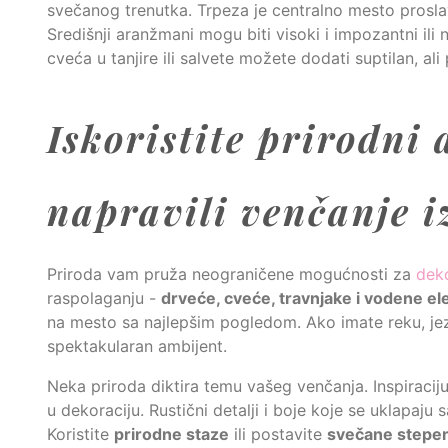
svečanog trenutka. Trpeza je centralno mesto prosl
Središnji aranžmani mogu biti visoki i impozantni ili 
cveća u tanjire ili salvete možete dodati suptilan, ali 
Iskoristite prirodni
napravili venčanje i
Priroda vam pruža neograničene mogućnosti za
dek
raspolaganju -
drveće, cveće, travnjake i vodene e
na mesto sa najlepšim pogledom. Ako imate reku, jezero
spektakularan ambijent.
Neka priroda diktira temu vašeg venčanja. Inspiraciju
u dekoraciju. Rustični detalji i boje koje se uklapaj
Koristite
prirodne staze
ili postavite
svečane stepe