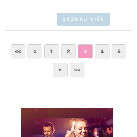
SAZNAJ VIŠE
««
«
1
2
3
4
5
»
»»