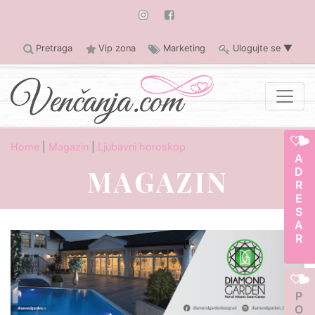
Pretraga
Vip zona
Marketing
Ulogujte se
▼
Home
|
Magazin
|
Ljubavni horoskop
ADRESAR
MAGAZIN